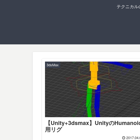
テクニカルの
3dsMax
【Unity+3dsmax】UnityのHumanoi
用リグ
2017.04.