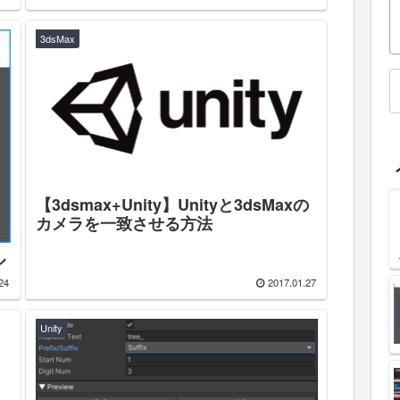
3dsMax
【3dsmax+Unity】Unityと3dsMaxの
カメラを一致させる方法
ル
24
2017.01.27
Unity